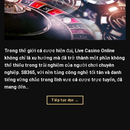
Trong thế giới cá cược hiện đại, Live Casino Online
không chỉ là xu hướng mà đã trở thành một phần không
thể thiếu trong trải nghiệm của người chơi chuyên
nghiệp. SB365, với nền tảng công nghệ tối tân và danh
tiếng vững chắc trong lĩnh vực cá cược trực tuyến, đã
mang đến…
Tiếp tục đọc
→