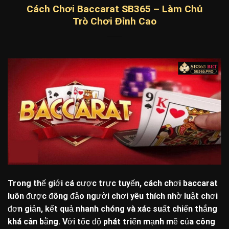
Cách Chơi Baccarat SB365 – Làm Chủ
Trò Chơi Đỉnh Cao
Trong thế giới cá cược trực tuyến, cách chơi baccarat
luôn được đông đảo người chơi yêu thích nhờ luật chơi
đơn giản, kết quả nhanh chóng và xác suất chiến thắng
khá cân bằng. Với tốc độ phát triển mạnh mẽ của công