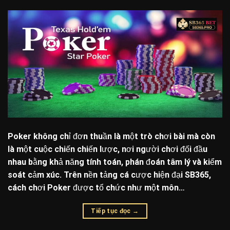
Poker không chỉ đơn thuần là một trò chơi bài mà còn
là một cuộc chiến chiến lược, nơi người chơi đối đầu
nhau bằng khả năng tính toán, phán đoán tâm lý và kiểm
soát cảm xúc. Trên nền tảng cá cược hiện đại SB365,
cách chơi Poker được tổ chức như một môn…
Tiếp tục đọc
→