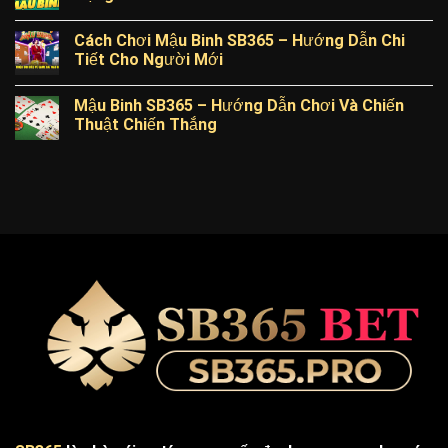
Cách Chơi Mậu Binh SB365 – Hướng Dẫn Chi
Tiết Cho Người Mới
Mậu Binh SB365 – Hướng Dẫn Chơi Và Chiến
Thuật Chiến Thắng