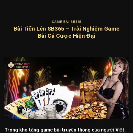
GAME BÀI SB365
Bài Tiến Lên SB365 – Trải Nghiệm Game
Bài Cá Cược Hiện Đại
Trong kho tàng game bài truyền thống của người Việt,